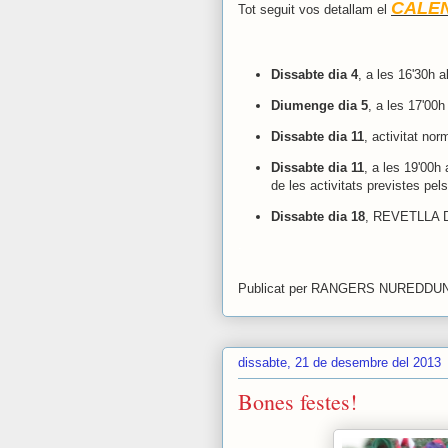
CALEN
Tot seguit vos detallam el
Dissabte dia 4
, a les 16'30h 
Diumenge dia 5
, a les 17'00h
Dissabte dia 11
, activitat nor
Dissabte dia 11
, a les 19'00h
de les activitats previstes p
Dissabte dia 18
, REVETLLA 
.
Publicat per
RANGERS NUREDDU
dissabte, 21 de desembre del 2013
Bones festes!