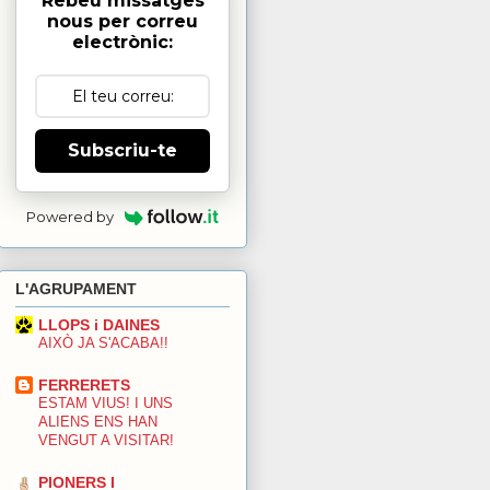
Rebeu missatges
nous per correu
electrònic:
Subscriu-te
Powered by
L'AGRUPAMENT
LLOPS i DAINES
AIXÒ JA S'ACABA!!
FERRERETS
ESTAM VIUS! I UNS
ALIENS ENS HAN
VENGUT A VISITAR!
PIONERS I