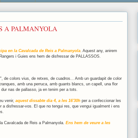
IS A PALMANYOLA
cipa en la Cavalcada de Reis a Palmanyola
. Aquest any, anirem
s Rangers i Guies ens hem de disfressar de PALLASSOS.
 de colors vius, de retxes, de cuadros... Amb un guardapit de color
etranques, amb una perruca, amb guants blancs, un capell, una flor
 dur nas de pallasso, ja en tenim per a tots.
u venir,
aquest dissabte dia 4, a les 16'30h
per a confeccionar les
er a disfressar-vos. El que no tengui res, que vengui igualment i ens
os.
n la Cavalcada de Reis a Palmanyola.
Ens hem de veure a les