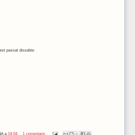
uest passat dissabte:
NA
a
19:04
1 comentaris