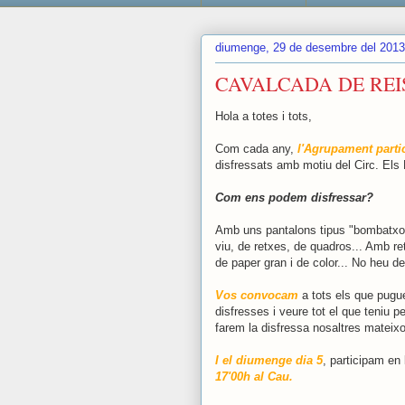
diumenge, 29 de desembre del 2013
CAVALCADA DE RE
Hola a totes i tots,
Com cada any,
l'Agrupament parti
disfressats amb motiu del Circ. El
Com ens podem disfressar?
Amb uns pantalons tipus "bombatxo",
viu, de retxes, de quadros... Amb r
de paper gran i de color... No heu de
Vos convocam
a tots els que pugue
disfresses i veure tot el que teniu p
farem la disfressa nosaltres mateix
I el diumenge dia 5
, participam e
17'00h al Cau.