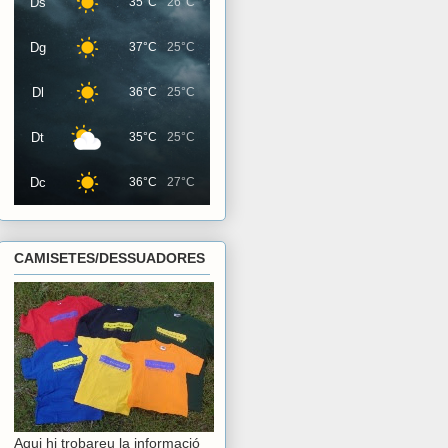
Ds
35°C
26°C
Dg
37°C
25°C
Dl
36°C
25°C
Dt
35°C
25°C
Dc
36°C
27°C
CAMISETES/DESSUADORES
Aqui hi trobareu la informació