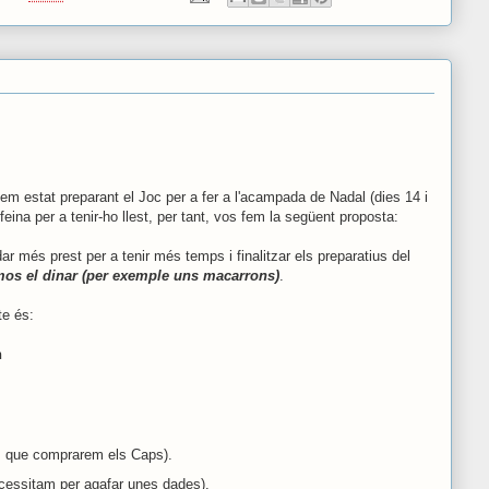
hem estat preparant el Joc per a fer a l'acampada de Nadal (dies 14 i
ina per a tenir-ho llest, per tant, vos fem la següent proposta:
r més prest per a tenir més temps i finalitzar els preparatius del
-mos el dinar (per exemple uns macarrons)
.
te és:
h
r, que comprarem els Caps).
necessitam per agafar unes dades).