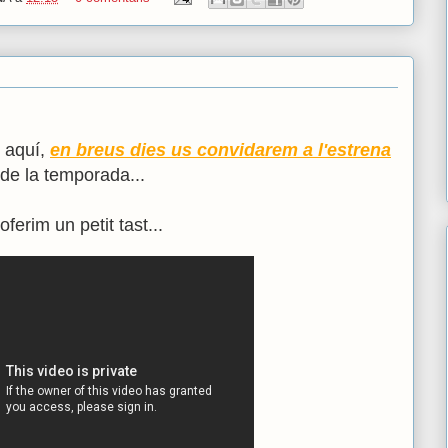
m aquí,
en breus dies us convidarem a l'estrena
 de la temporada...
erim un petit tast...