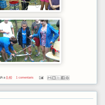
NA
a
0:40
1 comentaris