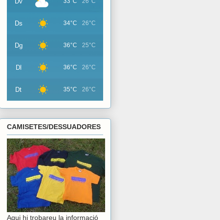
Dv
33°C
26°C
Ds
34°C
26°C
Dg
36°C
25°C
Dl
36°C
26°C
Dt
35°C
26°C
CAMISETES/DESSUADORES
Aqui hi trobareu la informació