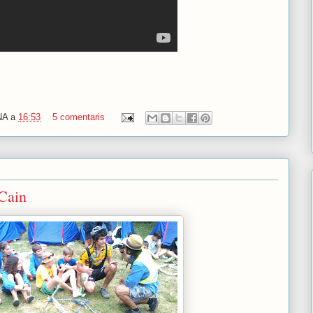
NA
a
16:53
5 comentaris
Cain