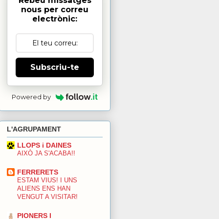
Rebeu missatges
nous per correu
electrònic:
Subscriu-te
Powered by
L'AGRUPAMENT
LLOPS i DAINES
AIXÒ JA S'ACABA!!
FERRERETS
ESTAM VIUS! I UNS
ALIENS ENS HAN
VENGUT A VISITAR!
PIONERS I