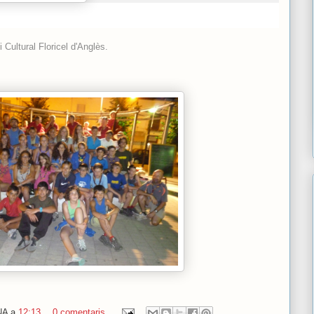
 Cultural Floricel d'Anglès.
NA
a
12:13
0 comentaris