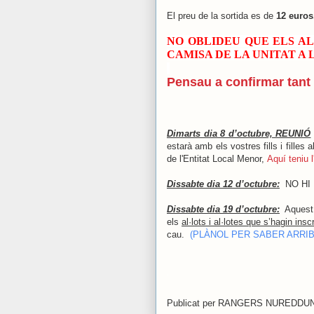
El preu de la sortida es de
12 euros
NO OBLIDEU QUE ELS AL
CAMISA DE LA UNITAT A 
Pensau a confirmar tant 
Dimarts dia 8 d’octubre, REUNIÓ
estarà amb els vostres fills i filles 
de l'Entitat Local Menor,
Aquí teniu l
Dissabte dia 12 d’octubre:
NO HI
Dissabte dia 19 d’octubre:
Aquest d
els
al·lots i al·lotes que s’hagin ins
cau.
(PLÀNOL PER SABER ARRIB
.
Publicat per
RANGERS NUREDDU