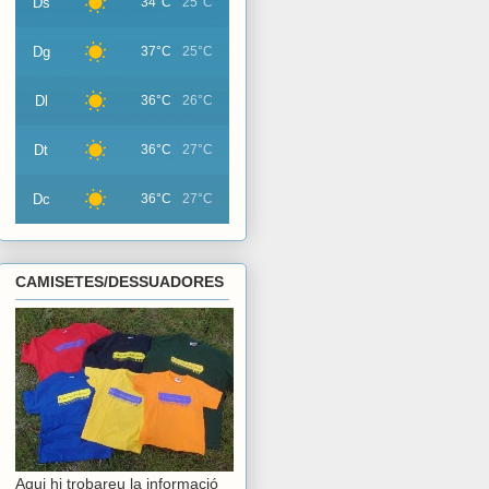
Ds
34°C
25°C
Dg
37°C
25°C
Dl
36°C
26°C
Dt
36°C
27°C
Dc
36°C
27°C
CAMISETES/DESSUADORES
Aqui hi trobareu la informació