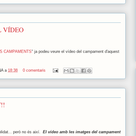
L VÍDEO
OS CAMPAMENTS
" ja podeu veure el vídeo del campament d'aquest
NA
a
18:38
0 comentaris
!!
dat... però no és així.
El vídeo amb les imatges del campament