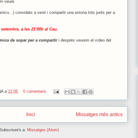
em veure.
 amics...) convidats a venir i compartir una estona tots junts per a
 setembre, a les 21’00h al Cau.
mica de sopar per a compartir
i després veurem el vídeo del
NA
a
12:05
0 comentaris
Inici
Missatges més antics
Subscriure's a:
Missatges (Atom)