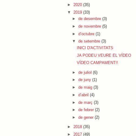
►
2020
(35)
▼
2019
(33)
►
de desembre
(3)
►
de novembre
(5)
►
d’octubre
(1)
▼
de setembre
(3)
INICI D'ACTIVITATS
JA PODEU VEURE EL VÍDEO
VÍDEO CAMPAMENT!!
►
de juliol
(6)
►
de juny
(1)
►
de maig
(3)
►
d’abril
(4)
►
de març
(3)
►
de febrer
(2)
►
de gener
(2)
►
2018
(35)
►
2017
(49)