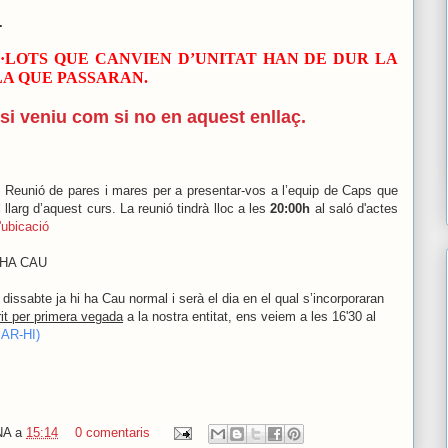
.
·LOTS QUE CANVIEN D’UNITAT HAN DE DUR LA
LA QUE PASSARAN.
si veniu com si no en aquest enllaç.
Reunió de pares i mares per a presentar-vos a l’equip de Caps que
al llarg d’aquest curs.
La reunió tindrà lloc a les
20:00h
al saló d'actes
'ubicació
 HA CAU
issabte ja hi ha Cau normal i serà el dia en el qual s’incorporaran
crit per primera vegada
a la nostra entitat, ens veiem a les 16'30 al
AR-HI)
NA
a
15:14
0 comentaris