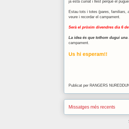
ja està cuinat i llest perquè el pugu
Estau tots i totes (pares, familiars,
veure i recordar el campament.
Serà el pròxim divendres dia 6 de
La idea és que tothom dugui una 
campament.
Us hi esperam!!
.
Publicat per
RANGERS NUREDDU
Missatges més recents