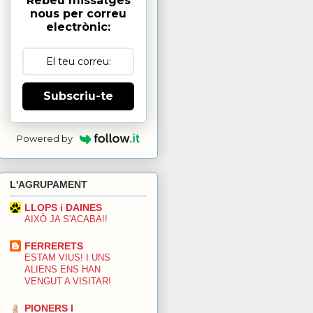
Rebeu missatges
nous per correu
electrònic:
Subscriu-te
Powered by
L'AGRUPAMENT
LLOPS i DAINES
AIXÒ JA S'ACABA!!
FERRERETS
ESTAM VIUS! I UNS
ALIENS ENS HAN
VENGUT A VISITAR!
PIONERS I