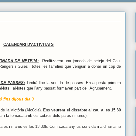
CALENDARI D'ACTIVITATS
JORNADA DE NETEJA:
Realitzarem una jornada de neteja del Cau.
Ràngers i Guies i totes les famílies que venguin a donar un cop de
 DE PASSES:
Tindrà lloc la sortida de passes. En aquesta primera
al·lots i al·lotes que l’any passat formaven part de l’Agrupament.
ó fins dijous dia 3
 de la Victòria (Alcúdia). Ens
veurem el dissabte al cau a les 15.30
ar i la tornada amb els cotxes dels pares i mares).
pares i mares es les 13:30h.
Com cada any us convidam a dinar amb