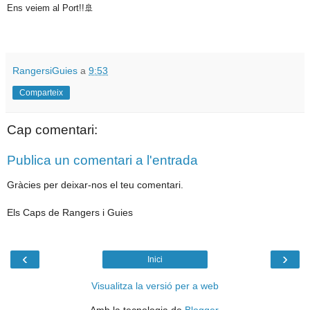
Ens veiem al Port!!🚢
RangersiGuies
a
9:53
Comparteix
Cap comentari:
Publica un comentari a l'entrada
Gràcies per deixar-nos el teu comentari.
Els Caps de Rangers i Guies
‹
›
Inici
Visualitza la versió per a web
Amb la tecnologia de
Blogger
.