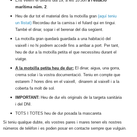
Ens veiem el dilluns dia 19, a les 10'30h
a l'estació
marítima núm. 2
.
Heu de dur tot el material dins la motxilla gran
(aquí teniu
un llistat)
Recordau dur la camisa i el fulard qui en tingui.
També el dinar, sopar i el berenar del dia següent.
La motxilla gran quedarà guardada a una habitació del
vaixell i no hi podrem accedir fins a arribar a port. Per tant,
heu de dur a la motxilla petita el que necessiteu durant el
viatge.
A la motxilla petita heu de dur:
El dinar, aigua, una gorra,
crema solar i la vostra documentació. Teniu en compte que
estarem 7 hores dins en el vaixell, dinarem al vaixell i a la
coberta fa molt de sol.
IMPORTANT:
Heu de dur els originals de la targeta sanitària
i del DNI.
TOTS I TOTES heu de dur posada la mascareta
Si teniu qualque dubte, els vostres pares i mares tenen els nostres
números de telèfon i es poden posar en contacte sempre que vulguin.