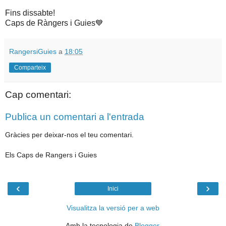
Fins dissabte!
Caps de Ràngers i Guies💙
RangersiGuies
a
18:05
Comparteix
Cap comentari:
Publica un comentari a l'entrada
Gràcies per deixar-nos el teu comentari.
Els Caps de Rangers i Guies
‹
›
Inici
Visualitza la versió per a web
Amb la tecnologia de
Blogger
.