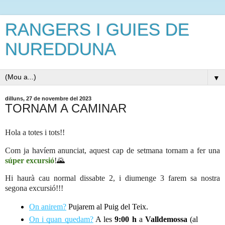
RANGERS I GUIES DE
NUREDDUNA
▼
dilluns, 27 de novembre del 2023
TORNAM A CAMINAR
Hola a totes i tots!!
Com ja havíem anunciat, aquest cap de setmana tornam a fer una
súper excursió
!🌄
Hi haurà cau normal dissabte 2, i diumenge 3 farem sa nostra
segona excursió!!!
On anirem?
 Pujarem al Puig del Teix.
On i quan quedam?
 A les 
9
:
00 h
 a 
Valldemossa
 (al 