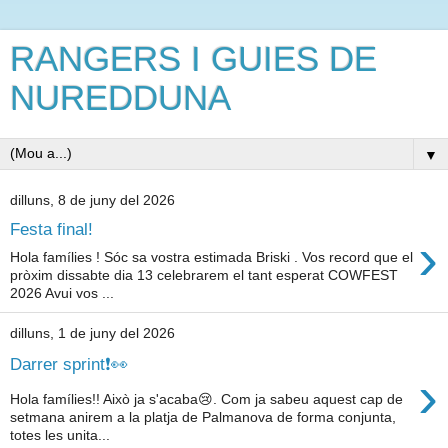
RANGERS I GUIES DE
NUREDDUNA
▼
dilluns, 8 de juny del 2026
Festa final!
›
Hola famílies ! Sóc sa vostra estimada Briski . Vos record que el
pròxim dissabte dia 13 celebrarem el tant esperat COWFEST
2026 Avui vos ...
dilluns, 1 de juny del 2026
Darrer sprint❗👀
›
Hola famílies!! Això ja s'acaba😢. Com ja sabeu aquest cap de
setmana anirem a la platja de Palmanova de forma conjunta,
totes les unita...