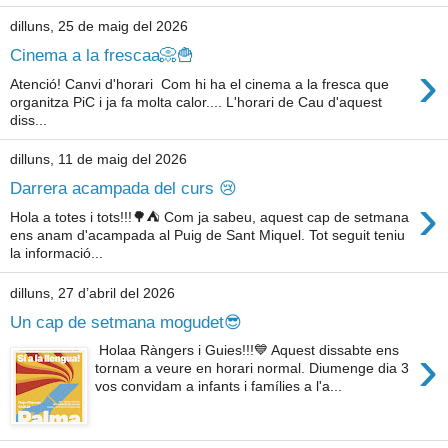
dilluns, 25 de maig del 2026
Cinema a la frescaa📀🍟
›
Atenció! Canvi d'horari Com hi ha el cinema a la fresca que
organitza PiC i ja fa molta calor.... L'horari de Cau d'aquest
diss...
dilluns, 11 de maig del 2026
Darrera acampada del curs 😢
›
Hola a totes i tots!!!🌳⛺ Com ja sabeu, aquest cap de setmana
ens anam d'acampada al Puig de Sant Miquel. Tot seguit teniu
la informació...
dilluns, 27 d’abril del 2026
Un cap de setmana mogudet😎
›
Holaa Ràngers i Guies!!!💙 Aquest dissabte ens
tornam a veure en horari normal. Diumenge dia 3
vos convidam a infants i famílies a l'a...