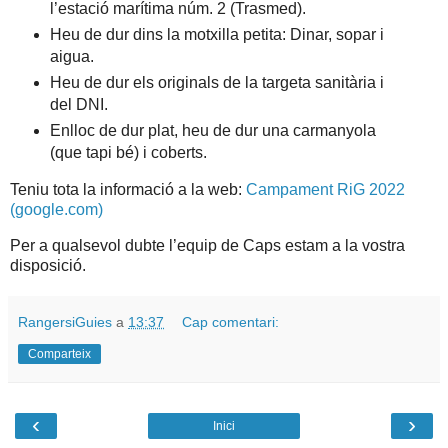
l’estació marítima núm. 2 (Trasmed).
Heu de dur dins la motxilla petita: Dinar, sopar i
aigua.
Heu de dur els originals de la targeta sanitària i
del DNI.
Enlloc de dur plat, heu de dur una carmanyola
(que tapi bé) i coberts.
Teniu tota la informació a la web:
Campament RiG 2022
(google.com)
Per a qualsevol dubte l’equip de Caps estam a la vostra
disposició.
RangersiGuies
a
13:37
Cap comentari:
Comparteix
‹
›
Inici