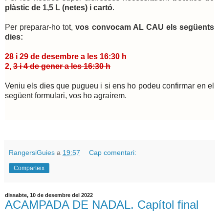
plàstic de 1,5 L (netes) i cartó
. 
Per preparar-ho tot, 
vos convocam AL CAU els 
següents 
dies:
28 i 29 de desembre a les 16:30 h 
2, 
3 i 4 de gener a 
les 16:30 h
Veniu els dies que pugueu i si ens ho podeu confirmar en el 
següent formulari, vos ho agrairem.
RangersiGuies
a
19:57
Cap comentari:
Comparteix
dissabte, 10 de desembre del 2022
ACAMPADA DE NADAL. Capítol final