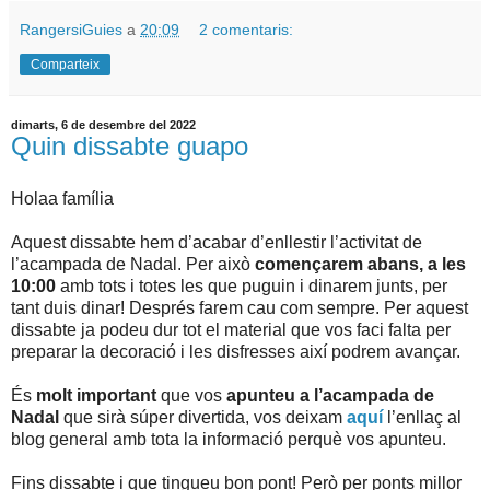
RangersiGuies
a
20:09
2 comentaris:
Comparteix
dimarts, 6 de desembre del 2022
Quin dissabte guapo
Holaa família
Aquest dissabte hem d’acabar d’enllestir l’activitat de
l’acampada de Nadal. Per això
començarem abans, a les
10:00
amb tots i totes les que puguin i dinarem junts, per
tant duis dinar! Després farem cau com sempre. Per aquest
dissabte ja podeu dur tot el material que vos faci falta per
preparar la decoració i les disfresses així podrem avançar.
És
molt important
que vos
apunteu a l’acampada de
Nadal
que sirà súper divertida, vos deixam
aquí
l’enllaç al
blog general amb tota la informació perquè vos apunteu.
Fins dissabte i que tingueu bon pont! Però per ponts millor