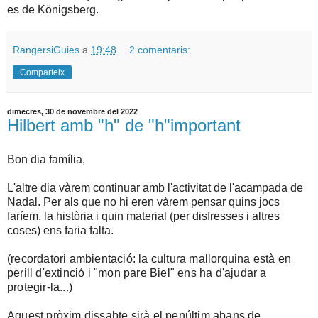
es de Königsberg.
RangersiGuies
a
19:48
2 comentaris:
Comparteix
dimecres, 30 de novembre del 2022
Hilbert amb "h" de "h"important
Bon dia família,
L'altre dia vàrem continuar amb l'activitat de l'acampada de
Nadal. Per als que no hi eren vàrem pensar quins jocs
faríem, la història i quin material (per disfresses i altres
coses) ens faria falta.
(recordatori ambientació:
la cultura mallorquina està en
perill d'extinció i "mon pare Biel" ens ha d'ajudar a
protegir-la...)
Aquest pròxim dissabte sirà el penúltim abans de