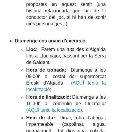
propostes en aquest sentit (una
història relacionada que faci de fil
conductor del joc, si hi han de sortir
més personatges...).
Diumenge ens anam d'excursió:
Lloc:
Farem una ruta des d'Algaida
fins a Llucmajor, passant per la Serra
de Galdent.
Hora de trobada:
Diumenge a les
09:00h al costat del supermercat
Eroski d'Algaida
(AQUÍ teniu la
localització)
Hora de finalització:
Diumenge a les
16:30h al cementiri de Llucmajor
(AQUÍ teniu la localització).
Hem de dur:
Dinar, roba d'abrigar,
impermeable (capolina), aigua,
gorra/capell... Tot dins una motxilla.