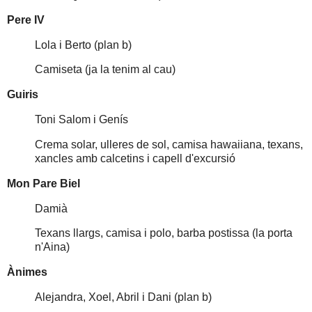
Pere IV
Lola i Berto (plan b)
Camiseta (ja la tenim al cau)
Guiris
Toni Salom i Genís
Crema solar, ulleres de sol, camisa hawaiiana, texans,
xancles amb calcetins i capell d'excursió
Mon Pare Biel
Damià
Texans llargs, camisa i polo, barba postissa (la porta
n'Aina)
Ànimes
Alejandra, Xoel, Abril i Dani (plan b)