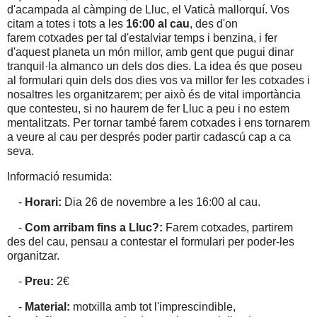
d'acampada al càmping de Lluc, el Vaticà mallorquí. Vos
citam a totes i tots a les
16:00 al cau
, des d'on
farem cotxades per tal d'estalviar temps i benzina, i fer
d'aquest planeta un món millor, amb gent que pugui dinar
tranquil·la almanco un dels dos dies. La idea és que poseu
al formulari quin dels dos dies vos va millor fer les cotxades i
nosaltres les organitzarem; per això és de vital importància
que contesteu, si no haurem de fer Lluc a peu i no estem
mentalitzats. Per tornar també farem cotxades i ens tornarem
a veure al cau per després poder partir cadascú cap a ca
seva.
Informació resumida:
-
Horari:
Dia 26 de novembre a les 16:00 al cau.
-
Com arribam fins a Lluc?:
Farem cotxades, partirem
des del cau, pensau a contestar el formulari per poder-les
organitzar.
-
Preu:
2€
-
Material:
motxilla amb tot l'imprescindible,