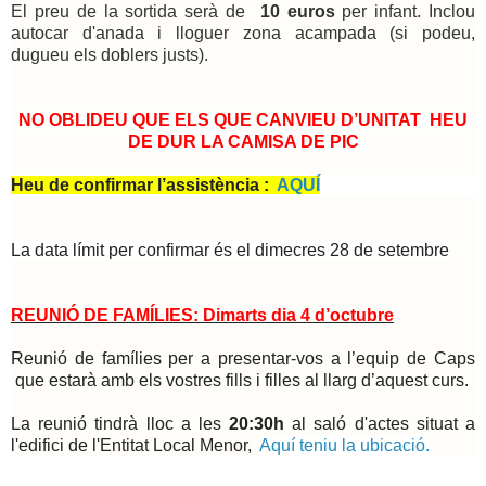
El preu de la sortida serà de
10 euros
per infant. Inclou
autocar d'anada i lloguer zona acampada (si podeu,
dugueu els doblers justs).
NO OBLIDEU QUE ELS QUE CANVIEU D’UNITAT HEU
DE DUR LA CAMISA DE PIC
Heu de confirmar l’assistència :
AQUÍ
La data límit per confirmar és el dimecres 28 de setembre
REUNIÓ DE FAMÍLIES: Dimarts dia 4 d’octubre
Reunió de famílies per a presentar-vos a l’equip de Caps
que estarà amb els vostres fills i filles al llarg d’aquest curs.
La reunió tindrà lloc a les
20:30h
al saló d'actes situat a
l'edifici de l'Entitat Local Menor,
Aquí teniu la ubicació
.