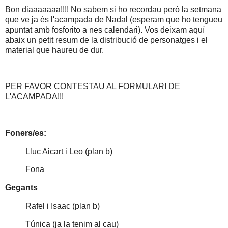
Bon diaaaaaaa!!!! No sabem si ho recordau però la setmana
que ve ja és l'acampada de Nadal (esperam que ho tengueu
apuntat amb fosforito a nes calendari). Vos deixam aquí
abaix un petit resum de la distribució de personatges i el
material que haureu de dur.
PER FAVOR CONTESTAU AL FORMULARI DE
L'ACAMPADA!!!
Foners/es:
Lluc Aicart i Leo (plan b)
Fona
Gegants
Rafel i Isaac (plan b)
Túnica (ja la tenim al cau)