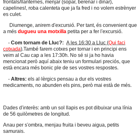
frontals/llanternes, menjar (sopar, berenar i dinar),
capelines!, roba calenteta que ja fa fred i no volem estrènyer
es culet.
Diumenge, anirem d'excursió. Per tant, és convenient que
a més
dugueu una motxilla
petita per a fer l'excursió.
-
Com tornam de Lluc?:
A les 16:30 a Lluc (
Qui faci
cotxada
)
.També farem cotxes per tornar i en principi ens
veim al Cau cap a les 17:30h. No sé si ja ho havia
mencionat però aquí abaix teniu un formulari preciós, que
està encara més bonic ple de ses vostres respostes.
-
Altres:
els al·lèrgics pensau a dur els vostres
medicaments, no abunden els pins, però mai està de més.
Dades d'interès: amb un sol llapis es pot dibuixar una línia
de 56 quilòmetres de longitud.
Anau per s'ombra, menjau fruita i beveu aigua, petits
samurais.