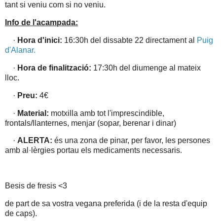
tant si veniu com si no veniu.
Info de l'acampada:
·
Hora d'inici:
16:30h del dissabte 22 directament al
Puig
d'Alanar.
·
Hora de finalització:
17:30h del diumenge al mateix
lloc.
·
Preu:
4€
·
Material:
motxilla amb tot l'imprescindible,
frontals/llanternes, menjar (sopar, berenar i dinar)
·
ALERTA:
és una zona de pinar, per favor, les persones
amb al·lèrgies portau els medicaments necessaris.
Besis de fresis <3
de part de sa vostra vegana preferida (i de la resta d'equip
de caps).