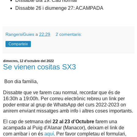
Dissabte dia 19: Cau normal
Dissabte 26 i diumenge 27: ACAMPADA
RangersiGuies
a
22:29
2 comentaris:
Comparteix
dimecres, 12 d’octubre del 2022
Se vienen cositas SX3
Bon dia familia,
Dissabte que ve farem cau normal, recordar que és de
16:30h a 19:00h. Per correu electrònic rebreu un link per
poder entrar al grup de WhatsApp del curs 2022-2023 on
anirem enviant missatges amb info i altres coses importants.
El cap de setmana del
22 al 23 d'Octubre
farem una
acampada al Puig d'Alanar (Manacor), deixam el link de
com arribar i on és
aquí
. Per favor completau el formulari,