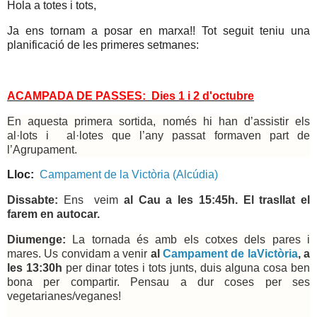
Hola a totes i tots,
Ja ens tornam a posar en marxa!! Tot seguit teniu una
planificació de les primeres setmanes:
ACAMPADA DE PASSES: Dies 1 i 2 d'octubre
En aquesta primera sortida, només hi han d’assistir els
al·lots i al·lotes que l’any passat formaven part de
l’Agrupament.
Lloc:
Campament de la Victòria (Alcúdia)
Dissabte:
Ens veim
al Cau a les 15:45h. El trasllat el
farem en autocar.
Diumenge:
La tornada és amb els cotxes dels pares i
mares.
Us convidam a venir
al
Campament de laVictòria
, a
les 13:30h
per dinar totes i tots junts, duis alguna cosa ben
bona per compartir. Pensau a dur coses per ses
vegetarianes/veganes!