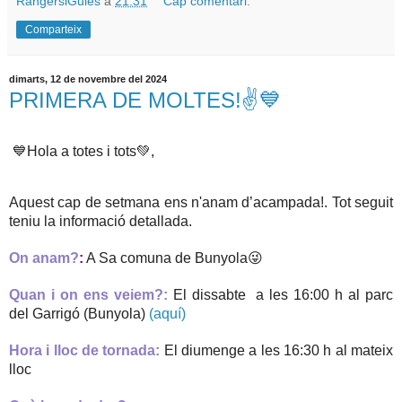
RangersiGuies
a
21:31
Cap comentari:
Comparteix
dimarts, 12 de novembre del 2024
PRIMERA DE MOLTES!✌💙
💙
Hola a totes i tots💚,
Aquest cap de setmana ens n'anam d’acampada!. Tot seguit
teniu la informació detallada.
On anam?
:
A Sa comuna de Bunyola😜
Quan i on ens veiem?:
El dissabte a les 16:00 h al parc
del Garrigó (Bunyola)
(aquí)
Hora i lloc de tornada:
El diumenge a les 16:30 h al mateix
lloc