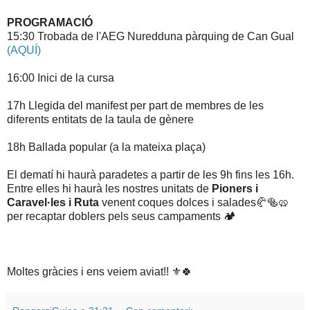
PROGRAMACIÓ
15:30 Trobada de l'AEG Nuredduna pàrquing de Can Gual
(AQUÍ)
16:00 Inici de la cursa
17h Llegida del manifest per part de membres de les
diferents entitats de la taula de gènere
18h Ballada popular (a la mateixa plaça)
El dematí hi haurà paradetes a partir de les 9h fins les 16h.
Entre elles hi haurà les nostres unitats de
Pioners i
Caravel·les i Ruta
venent coques dolces i salades🥐🥯🥨
per recaptar doblers pels seus campaments 🏕️
Moltes gràcies i ens veiem aviat!! ⚜️🍀