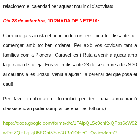
relacionem el calendari per aquest nou inici d'activitats:
Dia 28 de setembre,
JORNADA DE NETEJA:
Com que ja s’acosta el principi de curs ens toca fer dissabte per
començar amb tot ben ordenat! Per això vos covidam tant a
famílies com a Pioners i Caravel·les i Ruta a venir a ajudar amb
la jornada de neteja. Ens veim dissabte 28 de setembre a les 9:30
al cau fins a les 14:00!! Veniu a ajudar i a berenar del que posa el
cau!!
Per favor confirmau el formulari per tenir una aproximació
d'assistència i poder comprar berenar per tothom:)
https://docs.google.com/forms/d/e/1FAIpQLSe9cnKxQPps6qW82
wTssZQlsLq_qU5EOnt57vc3UBo1O
HeG_Q/viewform?