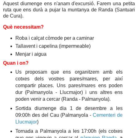
Aquest diumenge ens n'anam d'excursió. Farem una petita
ruta que ens durà a pujar la muntanya de Randa (Santuari
de Cura).
Què necessitam?
Roba i calçat còmode per a caminar
Tallavent i capelina (impermeable)
Menjar i aigua
Quan i on?
Us proposam que ens organitzem amb els
cotxes dels vostres pares/mares, per així
compartir places. Uns pares/mares ens poden
dur (Palmanyola - Llucmajor) i uns altres ens
poden venir a cercar (Randa - Palmanyola).
Sortida diumenge dia 1 de desembre a les
09:00h des del Cau (Palmanyola -
Cementeri de
Llucmajor
)
Tornada a Palmanyola a les 17:00h (els cotxes
que ens vinguin a cercar al
pàrquing Randa
,
a