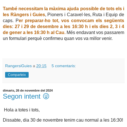
També necessitam la màxima ajuda possible de tots els i
les Ràngers i Guies
, Pioners i Caravel·les, Ruta i Equip de
caps. P
er preparar-ho tot, vos convocam els següents
dies: 27 i 29 de desembre a les 16:30 h i els dies 2, 3 i 4
de gener a les 16:30 h al Cau.
Més endavant vos passarem
un formulari perquè confirmeu quan vos va millor venir.
RangersiGuies
a
20:15
5 comentaris:
Comparteix
dimarts, 26 de novembre del 2024
Segon intent 😜
Hola a totes i tots,
Dissabte, dia 30 de novembre tenim cau normal a les 16:30!