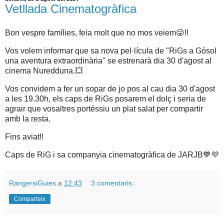
Vetllada Cinematogràfica
Bon vespre famílies, feia molt que no mos veiem😜!!
Vos volem informar que sa nova pel·lícula de "RiGs a Gósol
una aventura extraordinària" se estrenarà dia 30 d'agost al
cinema Nuredduna.💥
Vos convidem a fer un sopar de jo pos al cau dia 30 d'agost
a les 19.30h, els caps de RiGs posarem el dolç i seria de
agrair que vosaltres portéssiu un plat salat per compartir
amb la resta.
Fins aviat!!
Caps de RiG i sa companyia cinematogràfica de JARJB💙💜
RangersiGuies
a
12:43
3 comentaris:
Comparteix