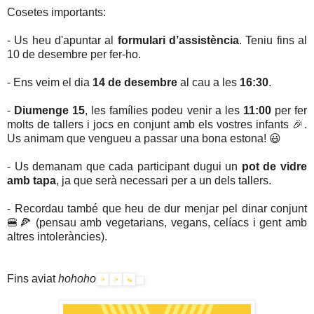
Cosetes importants:
- Us heu d'apuntar al
formulari d’assistència
.
Teniu fins al
10 de desembre per fer-ho.
- Ens veim el dia
14 de desembre
al cau a les
16:30
.
-
Diumenge 15
, les famílies podeu venir a les
11:00
per fer
molts de tallers i jocs en conjunt amb els vostres infants 🎉.
Us animam que vengueu a passar una bona estona! 😃
- Us demanam que cada participant dugui un
pot de vidre
amb tapa
, ja que serà necessari per a un dels tallers.
- Recordau també que heu de dur menjar pel dinar conjunt
🍔🍕 (pensau amb vegetarians, vegans, celíacs i gent amb
altres intoleràncies).
Fins aviat
hohoho