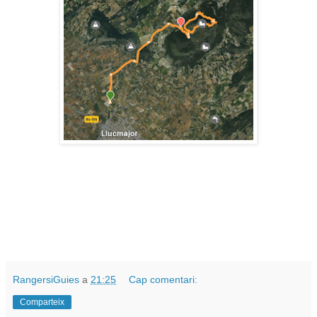
RangersiGuies
a
21:25
Cap comentari:
Comparteix