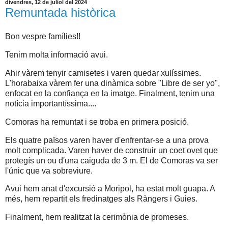
divendres, 12 de juliol del 2024
Remuntada històrica
Bon vespre famílies!!
Tenim molta informació avui.
Ahir vàrem tenyir camisetes i varen quedar xulíssimes.
L'horabaixa vàrem fer una dinàmica sobre "Libre de ser yo",
enfocat en la confiança en la imatge. Finalment, tenim una
notícia importantíssima....
Comoras ha remuntat i se troba en primera posició.
Els quatre països varen haver d'enfrentar-se a una prova
molt complicada. Varen haver de construir un coet ovet que
protegís un ou d'una caiguda de 3 m. El de Comoras va ser
l'únic que va sobreviure.
Avui hem anat d'excursió a Moripol, ha estat molt guapa. A
més, hem repartit els fredinatges als Ràngers i Guies.
Finalment, hem realitzat la cerimònia de promeses.