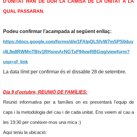
D’UNITAT HAN DE DUR LA CAMISA DE LA UNITAT A LA
QUAL PASSARAN.
Podeu confirmar l’acampada al següent enllaç:
https://docs.google.com/forms/d/e/1FAIpQLSfvW7mSPS0duy
i4L8q8RWMnTBtv1RHsnnArNGTxF94vwRBGqg/viewform?
usp=sf_link
La data límit per confirmar és el dissabte 28 de setembre.
Dia 9 d'octubre, REUNIÓ DE FAMÍLIES:
Reunió informativa per a famílies on es presentarà l'equip de
caps i la metodologia del cau i de cada unitat. Ens veiem al cau a
les 19:30 per conèixer-mos una mica :)
Aquí teniu la ubicació: