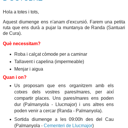
Hola a totes i tots,
Aquest diumenge ens n'anam d'excursió. Farem una petita
ruta que ens durà a pujar la muntanya de Randa (Santuari
de Cura).
Què necessitam?
Roba i calçat còmode per a caminar
Tallavent i capelina (impermeable)
Menjar i aigua
Quan i on?
Us proposam que ens organitzem amb els
cotxes dels vostres pares/mares, per així
compartir places. Uns pares/mares ens poden
dur (Palmanyola - Llucmajor) i uns altres ens
poden venir a cercar (Randa - Palmanyola).
Sortida diumenge a les 09:00h des del Cau
(Palmanyola -
Cementeri de Llucmajor
)