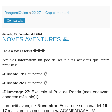
RangersiGuies
a
22:27
Cap comentari:
Comparteix
dimarts, 15 d’octubre del 2024
NOVES AVENTURES 🌄
Hola a totes i tots!! 💙💙💙
Ara vos informarem un poc de ses futures activitats que tenim
previstes:
-
Dissabte 19
: Cau normal👌
-
Dissabte 26
: Cau normal👌
-
Diumenge 27
: Excursió al Puig de Randa (mes endavant
donarem més info)💪
I un petit avanç de
Novembre
: Es cap de setmana del
16 i
17
realitzarem sa nostra primera ACAMPADAAA!!!😎