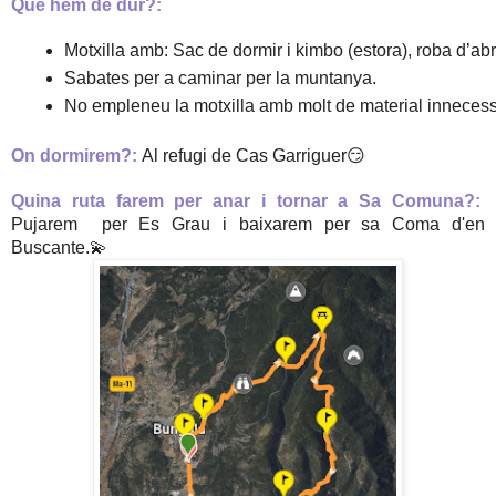
Què hem de dur?:
Motxilla amb: Sac de dormir i kimbo (estora), roba d’abri
Sabates per a caminar per la muntanya.
No empleneu la motxilla amb molt de material innecessa
On dormirem?:
Al refugi de Cas Garriguer😏
Quina ruta farem per anar i tornar a Sa Comuna?:
Pujarem per Es Grau i baixarem per sa Coma d'en
Buscante.💫