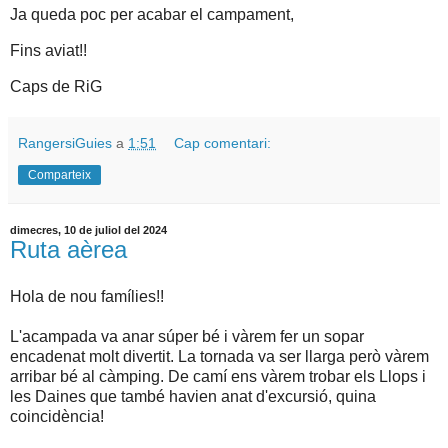
Ja queda poc per acabar el campament,
Fins aviat!!
Caps de RiG
RangersiGuies
a
1:51
Cap comentari:
Comparteix
dimecres, 10 de juliol del 2024
Ruta aèrea
Hola de nou famílies!!
L'acampada va anar súper bé i vàrem fer un sopar
encadenat molt divertit. La tornada va ser llarga però vàrem
arribar bé al càmping. De camí ens vàrem trobar els Llops i
les Daines que també havien anat d'excursió, quina
coincidència!