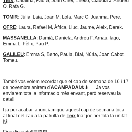
TEIX
: Catalina, Pau G, Joan Cirer, Eneko, Clàudia J, Andreu
O, Rafa G.
TOMIR
: Júlia, Laia, Joan M, Lola, Marc G, Juanma, Pere.
OFRE
: Laura, Rafael M, Àfrica, Lluc, Jaume, Aleix, Derek.
MASSANELLA
: Damià, Daniela, Andreu F, Arnau, Iago,
Emma L, Fèlix, Pau P.
GALILEU
: Emma S, Berto, Paula, Blai, Núria, Joan Cabot,
Tomeu.
També vos volem recordar que el cap de setmana de 16 i 17
de novembre anirem d'
ACAMPADA
!⛺🌲 Ja vos
enviarem tota la informació més envant, però reservau la
data!!
I ja per acabar, anunciam que aquest cap de setmana toca
al final del cau a la patrulla de
Teix
triar joc per tota la unitat.
🙌
Fins dissabte!!💙💙💙