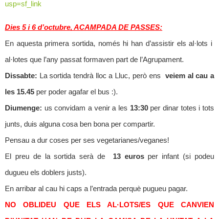
usp=sf_link
Dies 5 i 6 d’octubre, ACAMPADA DE PASSES:
En aquesta primera sortida, només hi han d’assistir els al·lots i
al·lotes
que l’any passat formaven part de l’Agrupament.
Dissabte:
La sortida tendrà lloc a Lluc, però ens
veiem al cau a
les 15.45
per poder agafar el bus :).
Diumenge:
us convidam a venir a les
13:30
per dinar totes i tots
junts, duis alguna cosa ben bona per compartir.
Pensau a dur coses per ses vegetarianes/veganes!
El preu de la sortida serà de
13 euros
per infant (si podeu
dugueu els doblers justs).
En arribar al cau hi caps a l’entrada perquè pugueu pagar.
NO OBLIDEU QUE ELS AL·LOTS/ES QUE CANVIEN