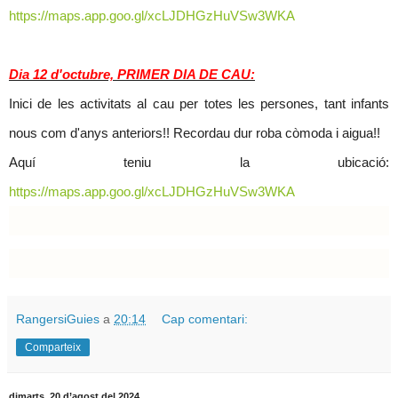
https://maps.app.goo.gl/xcLJDHGzHuVSw3WKA
Dia 12 d'octubre, PRIMER DIA DE CAU:
Inici de les activitats al cau per totes les persones, tant infants
nous com d'anys anteriors!! Recordau dur roba còmoda i aigua!!
Aquí teniu la ubicació:
https://maps.app.goo.gl/xcLJDHGzHuVSw3WKA
RangersiGuies
a
20:14
Cap comentari:
Comparteix
dimarts, 20 d’agost del 2024