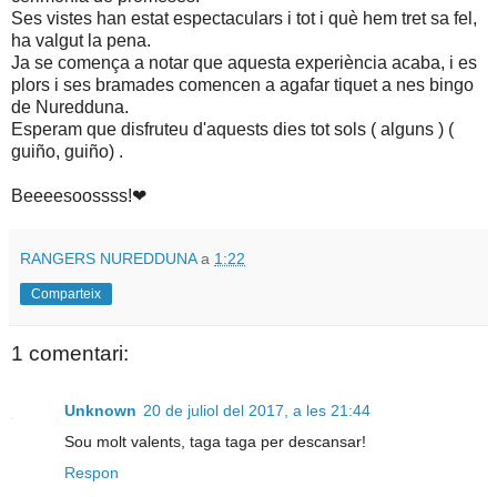
Ses vistes han estat espectaculars i tot i què hem tret sa fel,
ha valgut la pena.
Ja se comença a notar que aquesta experiència acaba, i es
plors i ses bramades comencen a agafar tiquet a nes bingo
de Nuredduna.
Esperam que disfruteu d'aquests dies tot sols ( alguns ) (
guiño, guiño) .
Beeeesoossss!❤
RANGERS NUREDDUNA
a
1:22
Comparteix
1 comentari:
Unknown
20 de juliol del 2017, a les 21:44
Sou molt valents, taga taga per descansar!
Respon