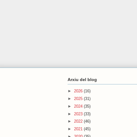
Arxiu del blog
►
2026
(16)
►
2025
(31)
►
2024
(35)
►
2023
(33)
►
2022
(46)
►
2021
(45)
►
2020
(35)