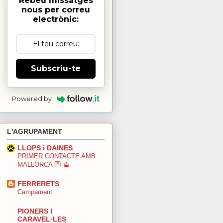
Rebeu missatges
nous per correu
electrònic:
Subscriu-te
Powered by
L'AGRUPAMENT
LLOPS i DAINES
PRIMER CONTACTE AMB
MALLORCA 🛜 🚡
FERRERETS
Campament
PIONERS I
CARAVEL·LES