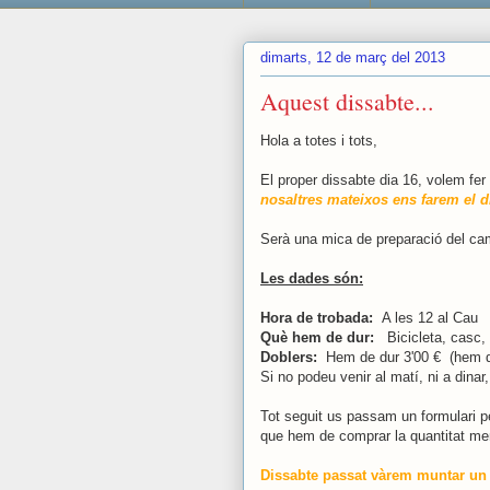
dimarts, 12 de març del 2013
Aquest dissabte...
Hola a totes i tots,
El proper dissabte dia 16, volem fer
nosaltres mateixos ens farem el d
Serà una mica de preparació del camp
Les dades són:
Hora de trobada:
A les 12 al Cau
Què hem de dur:
Bicicleta, casc, e
Doblers:
Hem de dur 3'00 € (hem d
Si no podeu venir al matí, ni a dina
Tot seguit us passam un formulari pe
que hem de comprar la quantitat me
Dissabte passat vàrem muntar un pe