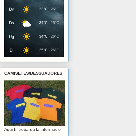
Dv
33°C
26°C
Ds
34°C
25°C
Dg
34°C
26°C
Dl
35°C
26°C
CAMISETES/DESSUADORES
Aqui hi trobareu la informació