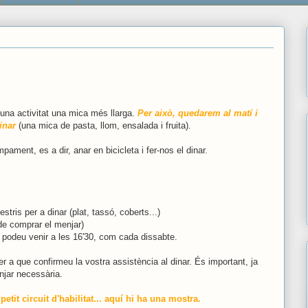
 una activitat una mica més llarga.
Per això, quedarem al matí i
inar
(una mica de pasta, llom, ensalada i fruita).
ament, es a dir, anar en bicicleta i fer-nos el dinar.
stris per a dinar (plat, tassó, coberts...)
e comprar el menjar)
r, podeu venir a les 16'30, com cada dissabte.
r a que confirmeu la vostra assistència al dinar. És important, ja
njar necessària.
tit circuit d'habilitat... aquí hi ha una mostra.