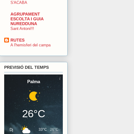
S'ACABA
AGRUPAMENT
ESCOLTA I GUIA
NUREDDUNA
Sant Antoni!!!
RUTES
A l'hemisferi del campa
PREVISIÓ DEL TEMPS
Palma
26°C
Dj
33°C
26°C